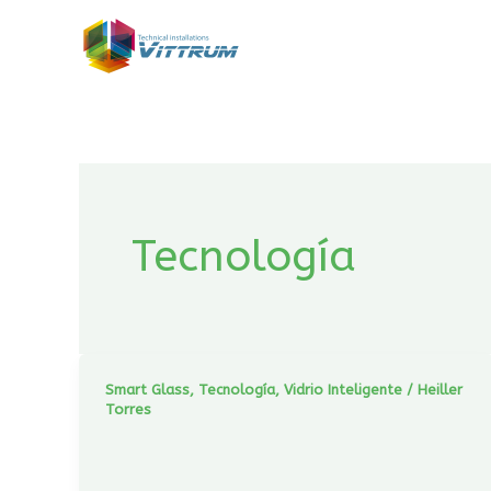
Ir
al
contenido
Tecnología
Smart Glass
,
Tecnología
,
Vidrio Inteligente
/
Heiller
Torres