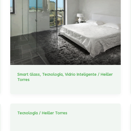
Smart Glass
,
Tecnología
,
Vidrio Inteligente
/
Heiller
Torres
Tecnología
/
Heiller Torres